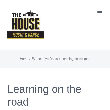
Skip
to
content
Home
Events
,
Live Dates
Learning on the road
Learning on the
road